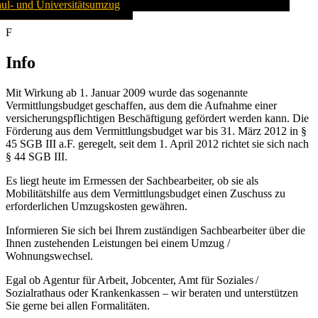
ul- und Universitätsumzug
info@hoffmann-umzug.de
F
Info
Mit Wirkung ab 1. Januar 2009 wurde das sogenannte
Vermittlungsbudget geschaffen, aus dem die Aufnahme einer
versicherungspflichtigen Beschäftigung gefördert werden kann. Die
Förderung aus dem Vermittlungsbudget war bis 31. März 2012 in §
45 SGB III a.F. geregelt, seit dem 1. April 2012 richtet sie sich nach
§ 44 SGB III.
Es liegt heute im Ermessen der Sachbearbeiter, ob sie als
Mobilitätshilfe aus dem Vermittlungsbudget einen Zuschuss zu
erforderlichen Umzugskosten gewähren.
Informieren Sie sich bei Ihrem zuständigen Sachbearbeiter über die
Ihnen zustehenden Leistungen bei einem Umzug /
Wohnungswechsel.
Egal ob Agentur für Arbeit, Jobcenter, Amt für Soziales /
Sozialrathaus oder Krankenkassen – wir beraten und unterstützen
Sie gerne bei allen Formalitäten.